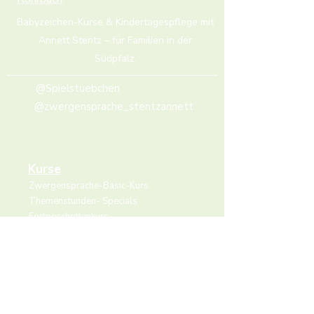
Babyzeichen-Kurse & Kindertagespflege mit
Annett Stentz – für Familien in der
Südpfalz.
@Spielstuebchen
@zwergensprache_stentzannett
Kurse
Zwergensprache-Basic-Kurs
Themenstunden- Specials
Fortgeschrittenkurs
Fortbildung für päd. Fachkräfte
Wohnzimmer Workshop
Online Workshop
Babyzeichen für Krabbelgruppen
​​Eltern Kind Treff