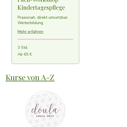
Kindertagespflege
Praxisnah, direkt umsetzbar,
Weiterbildung
Mehr erfahren
3 Std.
Ab
Ab 65 €
65
Euro
Kurse von A-Z