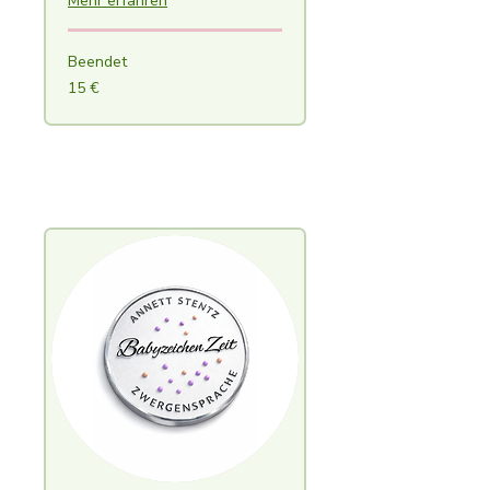
Mehr erfahren
Beendet
15
15 €
Euro